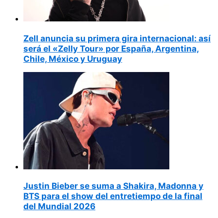
Zell anuncia su primera gira internacional: así
será el «Zelly Tour» por España, Argentina,
Chile, México y Uruguay
Justin Bieber se suma a Shakira, Madonna y
BTS para el show del entretiempo de la final
del Mundial 2026