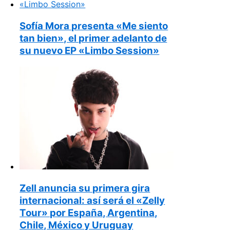
Sofía Mora presenta «Me siento
tan bien», el primer adelanto de
su nuevo EP «Limbo Session»
Zell anuncia su primera gira
internacional: así será el «Zelly
Tour» por España, Argentina,
Chile, México y Uruguay