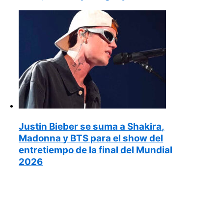
Justin Bieber se suma a Shakira,
Madonna y BTS para el show del
entretiempo de la final del Mundial
2026