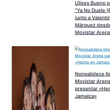
Ulises Bueno 
“Ya No Duele (
junto a Valenti
Márquez desde
Movistar Aren
Nonpalidece ll
Movistar Arena
presentar «He
Jamaica»