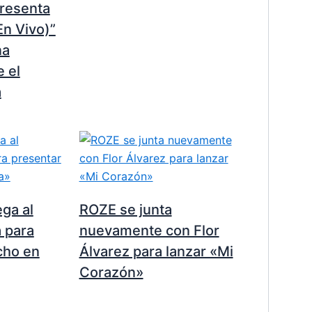
presenta
En Vivo)”
na
 el
a
ega al
ROZE se junta
 para
nuevamente con Flor
cho en
Álvarez para lanzar «Mi
Corazón»