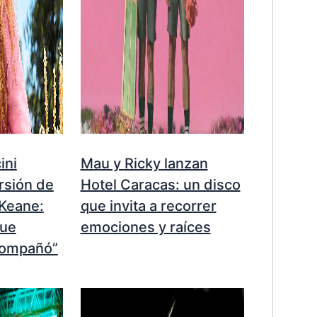
ini
Mau y Ricky lanzan
rsión de
Hotel Caracas: un disco
 Keane:
que invita a recorrer
que
emociones y raíces
compañó”