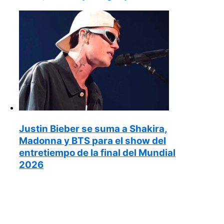
Justin Bieber se suma a Shakira,
Madonna y BTS para el show del
entretiempo de la final del Mundial
2026