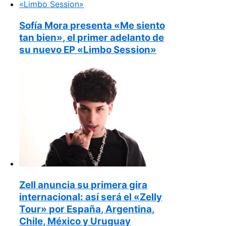
Sofía Mora presenta «Me siento
tan bien», el primer adelanto de
su nuevo EP «Limbo Session»
Zell anuncia su primera gira
internacional: así será el «Zelly
Tour» por España, Argentina,
Chile, México y Uruguay