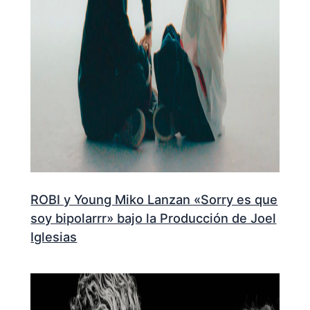
ROBI y Young Miko Lanzan «Sorry es que
soy bipolarrr» bajo la Producción de Joel
Iglesias