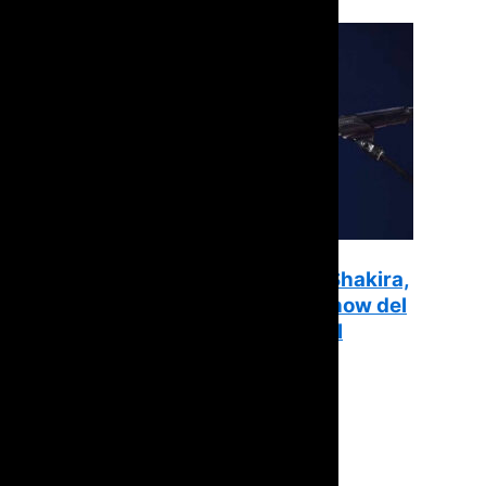
Justin Bieber se suma a Shakira,
Madonna y BTS para el show del
entretiempo de la final del
Mundial 2026