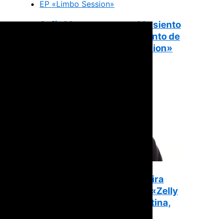
Sofía Mora presenta «Me siento
tan bien», el primer adelanto de
su nuevo EP «Limbo Session»
Zell anuncia su primera gira
internacional: así será el «Zelly
Tour» por España, Argentina,
Chile, México y Uruguay