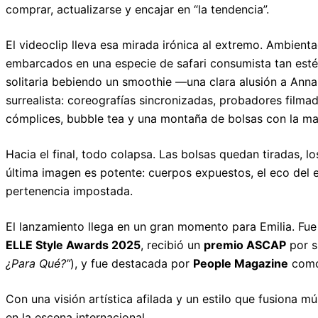
comprar, actualizarse y encajar en “la tendencia”.
El videoclip lleva esa mirada irónica al extremo. Ambient
embarcados en una especie de safari consumista tan est
solitaria bebiendo un smoothie —una clara alusión a Ann
surrealista: coreografías sincronizadas, probadores filma
cómplices, bubble tea y una montaña de bolsas con la mar
Hacia el final, todo colapsa. Las bolsas quedan tiradas, lo
última imagen es potente: cuerpos expuestos, el eco del ex
pertenencia impostada.
El lanzamiento llega en un gran momento para Emilia. F
ELLE Style Awards 2025
, recibió un
premio ASCAP
por s
¿Para Qué?”
), y fue destacada por
People Magazine
como
Con una visión artística afilada y un estilo que fusiona 
en la escena internacional.